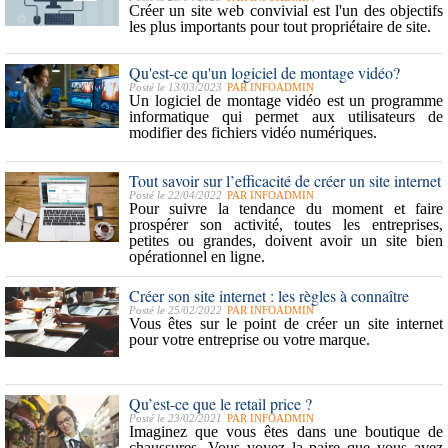
Créer un site web convivial est l'un des objectifs
les plus importants pour tout propriétaire de site.
Qu'est-ce qu'un logiciel de montage vidéo?
Posté le 13/03/2023
PAR
INFOADMIN
Un logiciel de montage vidéo est un programme
informatique qui permet aux utilisateurs de
modifier des fichiers vidéo numériques.
Tout savoir sur l’efficacité de créer un site internet
Posté le 22/04/2022
PAR
INFOADMIN
Pour suivre la tendance du moment et faire
prospérer son activité, toutes les entreprises,
petites ou grandes, doivent avoir un site bien
opérationnel en ligne.
Créer son site internet : les règles à connaître
Posté le 25/02/2022
PAR
INFOADMIN
Vous êtes sur le point de créer un site internet
pour votre entreprise ou votre marque.
Qu’est-ce que le retail price ?
Posté le 23/02/2021
PAR
INFOADMIN
Imaginez que vous êtes dans une boutique de
chaussures. Vous voyez la paire que vous avez