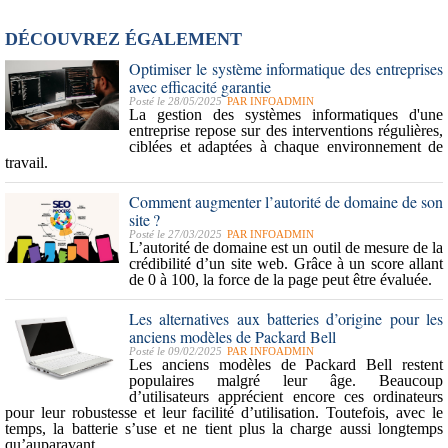
DÉCOUVREZ ÉGALEMENT
Optimiser le système informatique des entreprises
avec efficacité garantie
Posté le 28/05/2025
PAR
INFOADMIN
La gestion des systèmes informatiques d'une
entreprise repose sur des interventions régulières,
ciblées et adaptées à chaque environnement de
travail.
Comment augmenter l’autorité de domaine de son
site ?
Posté le 27/03/2025
PAR
INFOADMIN
L’
autorité de domaine
est un outil de
mesure de la
crédibilité d’un site web
. Grâce à un score allant
de 0 à 100, la force de la page peut être évaluée.
Les alternatives aux batteries d’origine pour les
anciens modèles de Packard Bell
Posté le 09/02/2025
PAR
INFOADMIN
Les
anciens modèles de Packard Bell
restent
populaires malgré leur âge. Beaucoup
d’utilisateurs apprécient encore ces ordinateurs
pour leur robustesse et leur facilité d’utilisation. Toutefois, avec le
temps, la batterie s’use et ne tient plus la charge aussi longtemps
qu’auparavant.