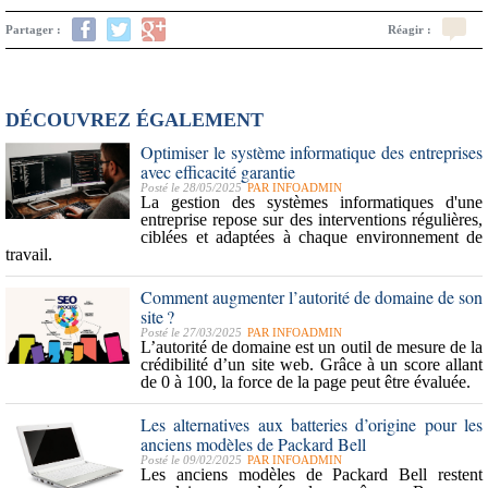
Partager :
Réagir :
DÉCOUVREZ ÉGALEMENT
Optimiser le système informatique des entreprises
avec efficacité garantie
Posté le 28/05/2025
PAR
INFOADMIN
La gestion des systèmes informatiques d'une
entreprise repose sur des interventions régulières,
ciblées et adaptées à chaque environnement de
travail.
Comment augmenter l’autorité de domaine de son
site ?
Posté le 27/03/2025
PAR
INFOADMIN
L’
autorité de domaine
est un outil de
mesure de la
crédibilité d’un site web
. Grâce à un score allant
de 0 à 100, la force de la page peut être évaluée.
Les alternatives aux batteries d’origine pour les
anciens modèles de Packard Bell
Posté le 09/02/2025
PAR
INFOADMIN
Les
anciens modèles de Packard Bell
restent