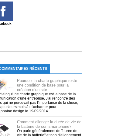
cebook
COMMENTAIRES RÉCENTS
Pourquoi la charte graphique reste
une condition de base pour la
création d’un site
t clair qu'une charte graphique est la base de la
nication d'une entreprise. J'ai rencontré des
ts qui ne percevait pas l'importance de la chose,
 plusieurs mois à m'acharner pour ...
tiphaine design le 19/09/2014
Comment allonger la durée de vie de
la batterie de son smartphone?
On parle généralement de "durée de
vie de la batterie" et non d'allongement