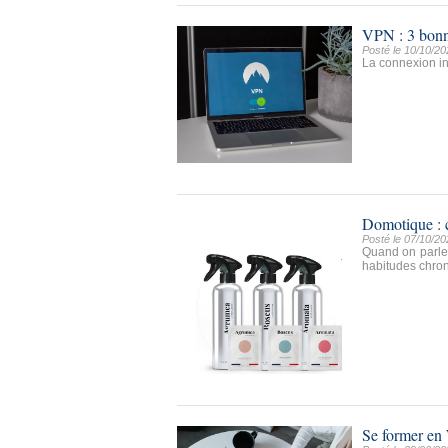
VPN : 3 bonne
Posté le 10/10/20
La connexion in
Domotique : 
Posté le 07/10/20
Quand on parle
habitudes chron
Se former en 