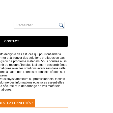
CONTACT
nfo décrypte des astuces qui pourront aider à
ner et à trouver des solutions pratiques en cas
gs ou de problème matériels. Vous pourrez aussi
nir ou reconnaître plus facilement ces problèmes
matiques avec les solutions avancées dans cette
orie à l’aide des tutoriels et conseils dédiés aux
ateurs.
ous soyez amateurs ou professionnels, tootinfo
donne des informations et astuces essentielles
la sécurité et le dépannage de vos matériels
matiques.
RESTEZ CONNECTÉS !