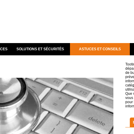
NCES
SOLUTIONS ET SÉCURITÉS
ASTUCES ET CONSEILS
Tooti
dépan
de bu
préve
infor
catég
utilis
Que v
vous 
pour 
infor