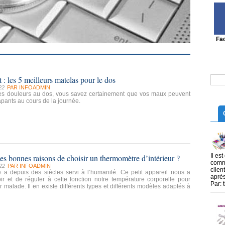
Fa
 : les 5 meilleurs matelas pour le dos
22
PAR
INFOADMIN
es douleurs au dos, vous savez certainement que vos maux peuvent
pants au cours de la journée.
Il es
les bonnes raisons de choisir un thermomètre d’intérieur ?
commu
22
PAR
INFOADMIN
clien
 a depuis des siècles servi à l’humanité. Ce petit appareil nous a
après
ir et de réguler à cette fonction notre température corporelle pour
Par: 
r malade. Il en existe différents types et différents modèles adaptés à
.