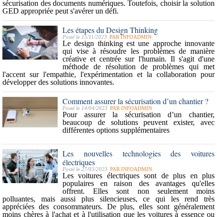
sécurisation des documents numériques. Toutefois, choisir la
solution
GED
appropriée peut s'avérer un défi.
Les étapes du Design Thinking
Posté le 15/11/2023
PAR
INFOADMIN
Le
design thinking
est une approche innovante
qui vise à résoudre les problèmes de manière
créative et centrée sur l'humain. Il s'agit d'une
méthode de résolution de problèmes qui met
l'accent sur l'
empathie
, l'expérimentation et la collaboration pour
développer des
solutions innovantes
.
Comment assurer la sécurisation d’un chantier ?
Posté le 14/04/2023
PAR
INFOADMIN
Pour assurer la sécurisation d’un chantier,
beaucoup de solutions peuvent exister, avec
différentes options supplémentaires
Les nouvelles technologies des voitures
électriques
Posté le 27/03/2023
PAR
INFOADMIN
Les voitures électriques sont
de plus en plus
populaires en raison des avantages qu'elles
offrent.
Elles sont non seulement moins
polluantes, mais aussi plus silencieuses, ce qui les rend
très
appréciées des consommateurs.
De plus, elles sont généralement
moins chères à l'achat et à l'utilisation que les voitures à essence ou