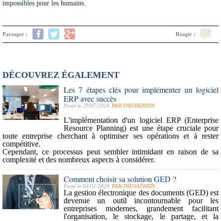
impossibles pour les humains.
Partager :
Réagir :
DÉCOUVREZ ÉGALEMENT
Les 7 étapes clés pour implémenter un logiciel
ERP avec succès
Posté le 29/07/2024
PAR
INFOADMIN
L'implémentation d'un
logiciel ERP
(Enterprise
Resource Planning) est une étape cruciale pour
toute entreprise cherchant à optimiser ses opérations et à rester
compétitive.
Cependant, ce processus peut sembler intimidant en raison de sa
complexité et des nombreux aspects à considérer.
Comment choisir sa solution GED ?
Posté le 04/01/2024
PAR
INFOADMIN
La
gestion électronique des documents
(GED) est
devenue un outil incontournable pour les
entreprises modernes, grandement facilitant
l'organisation, le stockage, le partage, et la