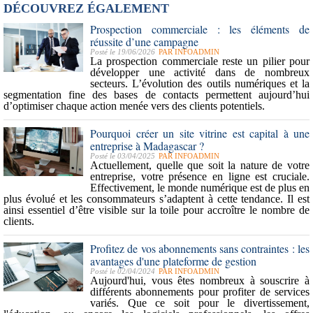
DÉCOUVREZ ÉGALEMENT
Prospection commerciale : les éléments de
réussite d’une campagne
Posté le 19/06/2026
PAR
INFOADMIN
La
prospection commerciale
reste un pilier pour
développer une activité dans de nombreux
secteurs. L’évolution des
outils numériques
et la
segmentation fine des bases de contacts permettent aujourd’hui
d’optimiser chaque action menée vers des clients potentiels.
Pourquoi créer un site vitrine est capital à une
entreprise à Madagascar ?
Posté le 03/04/2025
PAR
INFOADMIN
Actuellement, quelle que soit la nature de votre
entreprise, votre présence en ligne est cruciale.
Effectivement, le monde numérique est de plus en
plus évolué et les consommateurs s’adaptent à cette tendance. Il est
ainsi essentiel d’être
visible sur la toile
pour accroître le nombre de
clients.
Profitez de vos abonnements sans contraintes : les
avantages d'une plateforme de gestion
Posté le 02/04/2024
PAR
INFOADMIN
Aujourd'hui, vous êtes nombreux à souscrire à
différents abonnements pour profiter de services
variés. Que ce soit pour le divertissement,