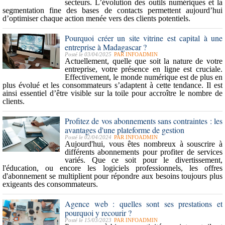
secteurs. L’évolution des
outils numériques
et la
segmentation fine des bases de contacts permettent aujourd’hui
d’optimiser chaque action menée vers des clients potentiels.
Pourquoi créer un site vitrine est capital à une
entreprise à Madagascar ?
Posté le 03/04/2025
PAR
INFOADMIN
Actuellement, quelle que soit la nature de votre
entreprise, votre présence en ligne est cruciale.
Effectivement, le monde numérique est de plus en
plus évolué et les consommateurs s’adaptent à cette tendance. Il est
ainsi essentiel d’être
visible sur la toile
pour accroître le nombre de
clients.
Profitez de vos abonnements sans contraintes : les
avantages d'une plateforme de gestion
Posté le 02/04/2024
PAR
INFOADMIN
Aujourd'hui, vous êtes nombreux à souscrire à
différents abonnements pour profiter de services
variés. Que ce soit pour le divertissement,
l'éducation, ou encore les logiciels professionnels, les offres
d'abonnement se multiplient pour répondre aux besoins toujours plus
exigeants des consommateurs.
Agence web : quelles sont ses prestations et
pourquoi y recourir ?
Posté le 15/03/2023
PAR
INFOADMIN