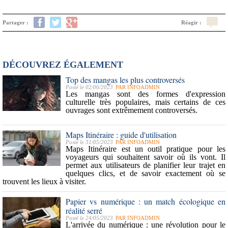
Partager :
Réagir :
DÉCOUVREZ ÉGALEMENT
Top des mangas les plus controversés
Posté le 02/06/2023
PAR
INFOADMIN
Les mangas sont des formes d'expression
culturelle très populaires,
mais certains de ces
ouvrages sont extrêmement controversés.
Maps Itinéraire : guide d'utilisation
Posté le 31/05/2023
PAR
INFOADMIN
Maps Itinéraire est un outil pratique pour les
voyageurs qui souhaitent savoir où ils vont.
Il
permet aux utilisateurs de planifier leur trajet en
quelques clics, et de savoir exactement où se
trouvent les lieux à visiter.
Papier vs numérique : un match écologique en
réalité serré
Posté le 24/05/2023
PAR
INFOADMIN
L'arrivée du numérique : une révolution pour le