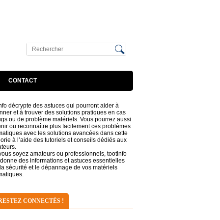
CONTACT
nfo décrypte des astuces qui pourront aider à
ner et à trouver des solutions pratiques en cas
gs ou de problème matériels. Vous pourrez aussi
nir ou reconnaître plus facilement ces problèmes
matiques avec les solutions avancées dans cette
orie à l’aide des tutoriels et conseils dédiés aux
ateurs.
ous soyez amateurs ou professionnels, tootinfo
donne des informations et astuces essentielles
la sécurité et le dépannage de vos matériels
matiques.
RESTEZ CONNECTÉS !