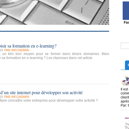
Fa
ir sa formation en e-learning?
18
PAR
INFOADMIN
st un très bon moyen pour se former dans divers domaines. Mais
 sa formation en e-learning ? Les réponses dans cet article
Il es
d’un site internet pour développer son activité
commu
18
PAR
INFOADMIN
clien
aire connaître votre entreprise pour développer votre activité ?
après
Par: 