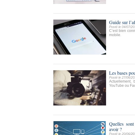
Guide sur l’a
Posté le 04/07/20
C’est bien conn
mobile.
Les bases pou
Posté le 27/06/20
Actuellement, 
YouTube ou Fa
Quelles sont
avoir ?
Posté le 20/06/20