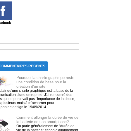
cebook
COMMENTAIRES RÉCENTS
Pourquoi la charte graphique reste
une condition de base pour la
création d’un site
t clair qu'une charte graphique est la base de la
nication d'une entreprise. J'ai rencontré des
ts qui ne percevait pas l'importance de la chose,
 plusieurs mois à m'acharner pour ...
tiphaine design le 19/09/2014
Comment allonger la durée de vie de
la batterie de son smartphone?
On parle généralement de "durée de
vie de la batterie" et non d'allongement