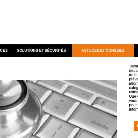
NCES
SOLUTIONS ET SÉCURITÉS
ASTUCES ET CONSEILS
Tooti
dépan
de bu
préve
infor
catég
utilis
Que v
vous 
pour 
infor