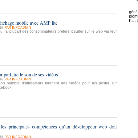
génér
plomb
Par: 
ffichage mobile avec AMP lite
18
PAR
INFOADMIN
u, la plupart des consommateurs préfèrent surfer sur le web via leur
r parfaire le son de ses vidéos
18
PAR
INFOADMIN
bon nombre d’utilisateurs tournent des vidéos pour les poster sur
cebook.
 les principales compétences qu’un développeur web doit
18
PAR
INFOADMIN