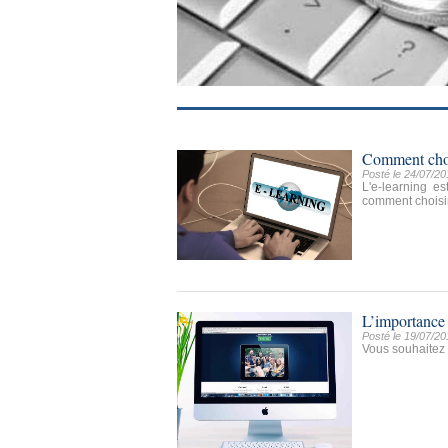
Comment chois
Posté le 24/07/20
L'e-learning e
comment choisir
L’importance 
Posté le 19/07/20
Vous souhaitez f